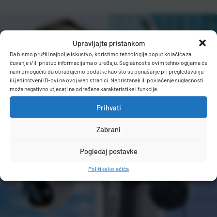
Upravljajte pristankom
Da bismo pružili najbolje iskustvo, koristimo tehnologije poput kolačića za
čuvanje i/ili pristup informacijama o uređaju. Suglasnost s ovim tehnologijama će
nam omogućiti da obrađujemo podatke kao što su ponašanje pri pregledavanju
ili jedinstveni ID-ovi na ovoj web stranici. Nepristanak ili povlačenje suglasnosti
može negativno utjecati na određene karakteristike i funkcije.
Prihvati
Zabrani
Pogledaj postavke
Politika kolačića