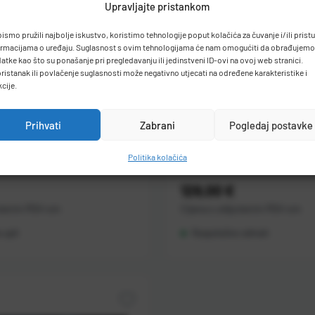
Upravljajte pristankom
bismo pružili najbolje iskustvo, koristimo tehnologije poput kolačića za čuvanje i/ili prist
ormacijama o uređaju. Suglasnost s ovim tehnologijama će nam omogućiti da obrađujemo
atke kao što su ponašanje pri pregledavanju ili jedinstveni ID-ovi na ovoj web stranici.
ristanak ili povlačenje suglasnosti može negativno utjecati na određene karakteristike i
kcije.
 27" Samsung Essential
Monitor LED 27" Samsung E
Prihvati
Zabrani
Pogledaj postavke
920x1080, 120Hz, 5ms, IPS
S39GD FHD 1920x1080, 100H
zakrivljen
Politika kolačića
Šifra:
G101782
Cijena:
129,00 €
učenim
PDV
-om
Cijena s uključenim
PDV
-om
 upit
Raspoloživo odmah