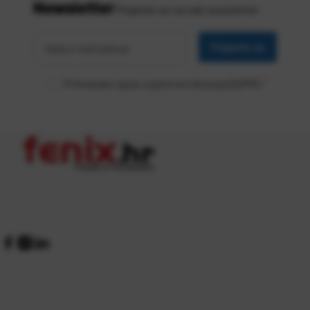
Newsletter
Prijavite se na naš newsletter
Vaša
*
e-mail
Prijavite se
adresa
Prihvaćam opće uvjete korištenja (GDPR)
*