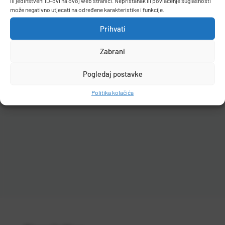
ili jedinstveni ID-ovi na ovoj web stranici. Nepristanak ili povlačenje suglasnosti
može negativno utjecati na određene karakteristike i funkcije.
Prihvati
Filteri
Zabrani
Pogledaj postavke
Politika kolačića