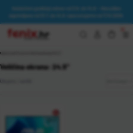
Kolektivni godišnji odmor od 3.8. do 14.8. - Narudžbe
zaprimljene od 31.7. do 14.8. isporučujemo od 17.8.2026.
Naslovna
\
Proizvod Veličina ekrana
\
24.5"
Veličina ekrana: 24.5"
Zadano
Ukupno:
1
artikl
Sortiranje
Najviša
cijena
Najniža
cijena
Naziv A-
Z