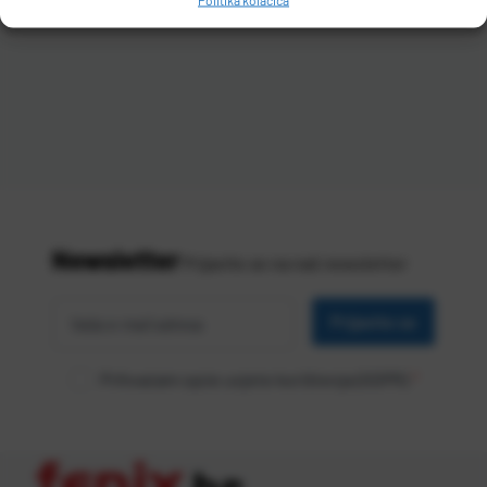
Newsletter
Prijavite se na naš newsletter
Vaša
*
e-mail
Prijavite se
adresa
Prihvaćam opće uvjete korištenja (GDPR)
*