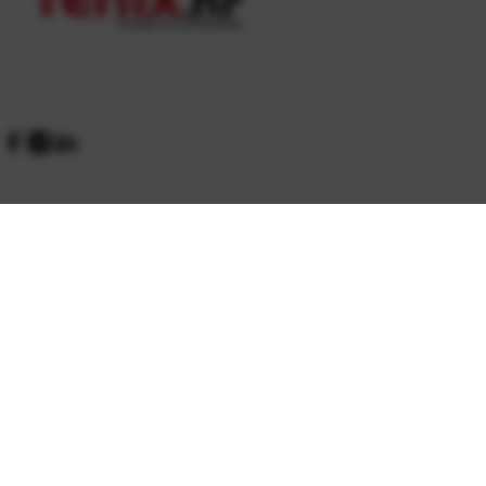
Kontakt
Zamjene i povrati
O nama
Dostava
Radno vrijeme
Jamstvo
Povratni portal
Kako do nas?
Prigovori
Načini plaćanja
Jednostrani raskid ugovora
Servis