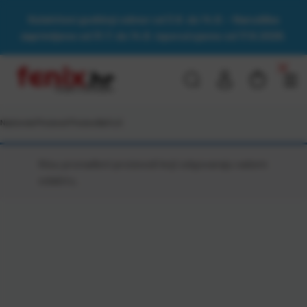
Kolektivni godišnji odmor od 3.8. do 14.8. - Narudžbe
zaprimljene od 31.7. do 14.8. isporučujemo od 17.8.2026.
Naslovna
\
Proizvod Proizvođač
\
LG
Nisu pronađeni proizvodi koji odgovaraju vašem
odabiru.