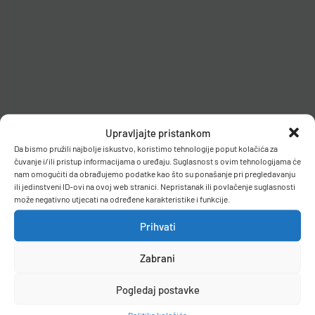
Upravljajte pristankom
Da bismo pružili najbolje iskustvo, koristimo tehnologije poput kolačića za
čuvanje i/ili pristup informacijama o uređaju. Suglasnost s ovim tehnologijama će
nam omogućiti da obrađujemo podatke kao što su ponašanje pri pregledavanju
ili jedinstveni ID-ovi na ovoj web stranici. Nepristanak ili povlačenje suglasnosti
može negativno utjecati na određene karakteristike i funkcije.
Prihvati
Zabrani
Pogledaj postavke
Politika kolačića