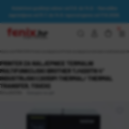
Kolektivni godišnji odmor od 3.8. do 14.8. - Narudžbe
zaprimljene od 31.7. do 14.8. isporučujemo od 17.8.2026.
Naslovna
\
PRINTERI
\
Printeri za naljepnice
\
Printer za naljepnice termalni multifunkcijski
PRINTER ZA NALJEPNICE TERMALNI
MULTIFUNKCIJSKI BROTHER TJ4120TN 4”
INDUSTRIJSKI (203DPI THERMAL/ THERMAL
TRANSFER, TOUCH)
Dostupno na upit
Šifra:
B107184