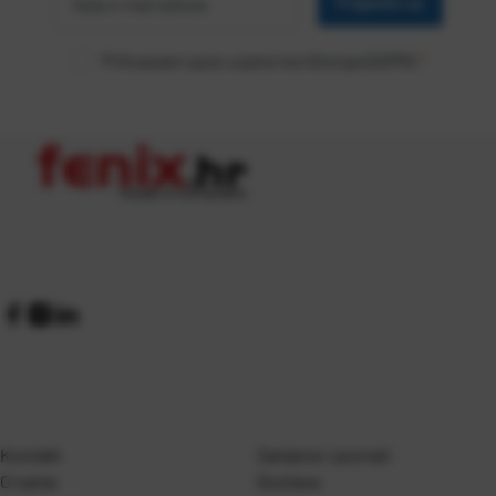
Prijavite se
adresa
Prihvaćam opće uvjete korištenja (GDPR)
*
Kontakt
Zamjene i povrati
O nama
Dostava