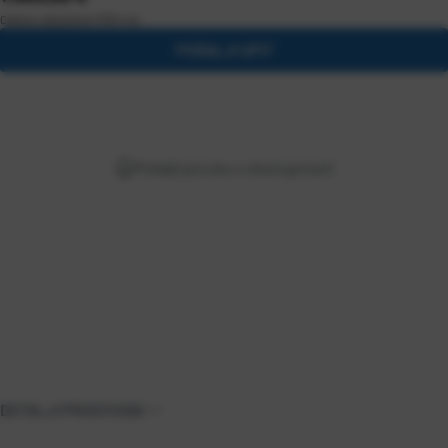
Cijena s uključenim
PDV
-om
POŠALJI UPIT
Pošalji poruku o dostupnosti
DETALJI PROIZVODA