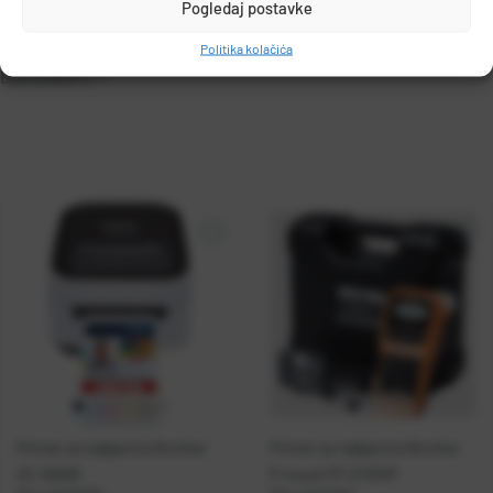
Pogledaj postavke
Politika kolačića
DOKUMENTI
Printer za naljepnice Brother
Printer za naljepnice Brother
VC-500W
P-touch PT-E110VP