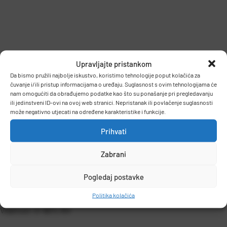
Upravljajte pristankom
Da bismo pružili najbolje iskustvo, koristimo tehnologije poput kolačića za
OPIS PROIZVODA
čuvanje i/ili pristup informacijama o uređaju. Suglasnost s ovim tehnologijama će
nam omogućiti da obrađujemo podatke kao što su ponašanje pri pregledavanju
ili jedinstveni ID-ovi na ovoj web stranici. Nepristanak ili povlačenje suglasnosti
može negativno utjecati na određene karakteristike i funkcije.
Materijal: Aluminij
Prihvati
Dimenzija: 110,0 mm x 34,0 mm
Inčni navoj: M20 (G1/2”)
Zabrani
Nosivost: 1,0 kg
Težina: 0,19 kg
Pogledaj postavke
Boja: bijela
Politika kolačića
Radna temperatura: -40oC~+60oC(-40~+140)
Vlažnost: 0~90% RH