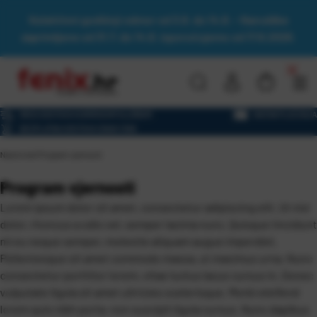
Kolektivni godišnji odmor od 3.8. do 14.8. - Narudžbe
zaprimljene od 31.7. do 14.8. isporučujemo od 17.8.2026.
BRZA DOSTAVA KURIRSKOM SLUŽBOM
NAČINI PLAĆANJA
BESPLATNA DOSTAVA IZNAD 130€
Naslovna
\
Program vjernosti
Program vjernosti
Lorem ipsum dolor sit amet, consectetur adipiscing elit. Ut nisi
dolor, rhoncus a odio vel, semper lacinia nunc. Quisque tincidunt
mi eu neque semper, molestie aliquam augue imperdiet.
Pellentesque sit amet commodo massa, ut maximus urna. Nunc
consectetur porttitor lorem, vitae luctus lacus cursus in. Donec
vulputate ligula sit amet ultricies scelerisque. Morbi eleifend
lorem quis nibh porta, non suscipit ligula cursus. Nunc dapibus