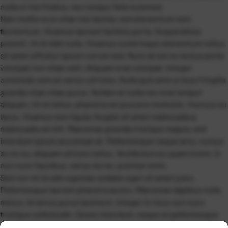
nulla ut nisi finibus, nec tempor felis euismod.
Nam mollis eros vitae nisi lacinia, sed elementum sem
fermentum. Vivamus laoreet facilisis porta. Suspendisse
potenti. Ut id nibh nulla. Vivamus scelerisque elementum tellus,
sit amet efficitur ipsum rutrum sed. Nunc at est eu lectus porta
volutpat non vitae velit. Aliquam erat volutpat. Integer
commodo sem at varius ultricies. Nulla quis ante a risus fringilla
gravida vitae vitae purus. Nullam at nulla nec erat tempor
aliquam. Ut mi tellus, pharetra vel posuere molestie, rhoncus eu
lacus. Vivamus sem ligula, feugiat sit amet malesuada a,
malesuada vel elit. Maecenas gravida tristique magna, sed
interdum ipsum accumsan at. Pellentesque neque arcu, cursus
eu ex eu, aliquam ultrices tellus. Vestibulum eu quam lorem. In
non nunc faucibus, varius dui ac, pulvinar enim.
Sed non mi id odio egestas sodales eget sit amet justo.
Pellentesque laoreet pharetra auctor. Maecenas dapibus nulla
metus, id varius purus lacinia et. Integer in risus non nunc
tristique sollicitudin. Donec interdum, neque et pellentesque
hendrerit, eros dui pharetra arcu, id maximus quam libero vel