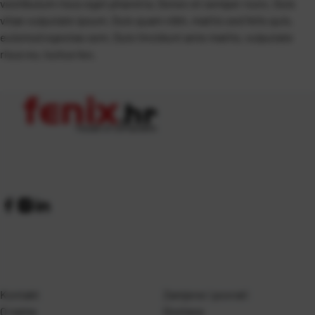
vestibulum risus eget pharetra. Donec et semper nunc. Duis
vitae vulputate ipsum. Duis quam nibh, mattis sed felis quis,
euismod egestas sem. Duis tincidunt ante mattis, vulputate
risus eu, luctus leo.
Kontakt
Zamjene i povrati
O nama
Dostava