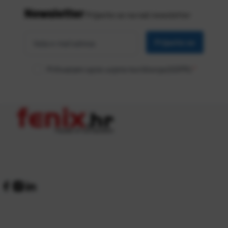
Newsletter
Prijavite se na naš newsletter
Vaša
*
e-mail
Prijavite se
adresa
Prihvaćam opće uvjete korištenja (GDPR)
*