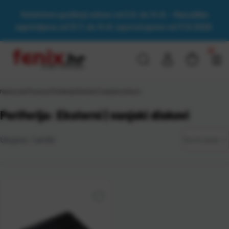
Kolektivni godišnji odmor od 3.8. do 14.8. - Narudžbe
zaprimljene od 31.7. do 14.8. isporučujemo od 17.8.2026.
Naslovna
\
Proizvod Periferija
\
Eksterni | vanjski diskovi
Periferija: Eksterni | vanjski diskovi
Zadano
Ukupno:
1
artikl
Sortiranje
Najviša
cijena
Najniža
cijena
Naziv A-
Z