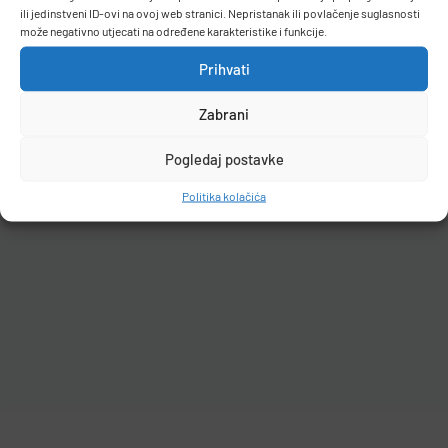
ili jedinstveni ID-ovi na ovoj web stranici. Nepristanak ili povlačenje suglasnosti
može negativno utjecati na određene karakteristike i funkcije.
Prihvati
Filteri
Zabrani
Pogledaj postavke
Politika kolačića