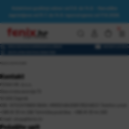
Kolektivni godišnji odmor od 3.8. do 14.8. - Narudžbe
zaprimljene od 31.7. do 14.8. isporučujemo od 17.8.2026.
BRZA DOSTAVA KURIRSKOM SLUŽBOM
NAČINI PLAĆANJA
BESPLATNA DOSTAVA IZNAD 130€
Naslovna
\
Kontakt
Kontakt
FENIX HR. d.o.o.
Slavonska avenija 72
10 000 Zagreb
OIB: 10722070800
IBAN: HR6324840081135248221
Telefon ured:
+385 91 33 44 280
Tehnička podrška: +385 91 33 44 283
Email:
shop@fenix.hr
Pošaljite upit