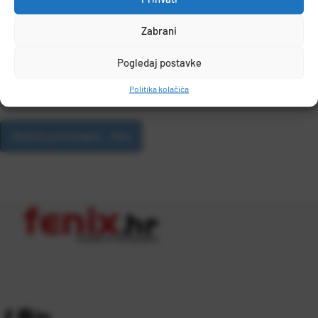
moji podaci naznačeni na ovom obrascu obrađuju u svrhu koja je za
njih naznačena. Upoznat/a sam s činjenicom da se moje podatke
Zabrani
može obrađivati samo iz razloga koji su unaprijed propisani GDPR-om.
Podaci se čuvaju dok god je to opravdano zakonskim pravilima. Za
nadzor nad provedbom Opće uredbe o zaštiti podataka u Hrvatskoj
Pogledaj postavke
nadležna je Agencija za zaštitu osobnih podataka (AZOP), a više
Politika kolačića
informacija možete pronaći na www.azop.hr
Molimo pričekajte... (5s)