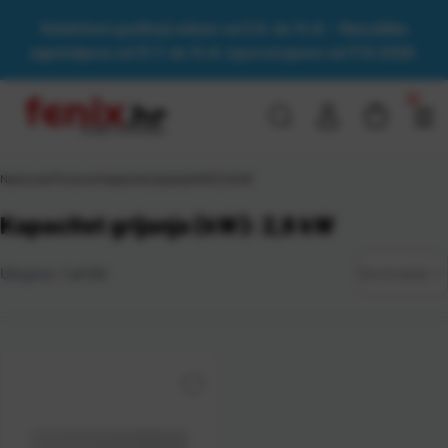
Kolektivni godišnji odmor od 3.8. do 14.8. - Narudžbe
zaprimljene od 31.7. do 14.8. isporučujemo od 17.8.2026.
Naslovna
\
Proizvod Kapacitet grijanja (kW)
\
2,9 kW
Kapacitet grijanja (kW): 2,9 kW
Zadano
Ukupno:
1
artikl
Sortiranje
Najviša
cijena
Najniža
cijena
Naziv A-
Z