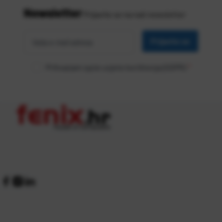
Newsletter
Prijavite se na naš newsletter
Vaša
*
e-mail
Prijavite se
adresa
Prihvaćam opće uvjete korištenja (GDPR)
*