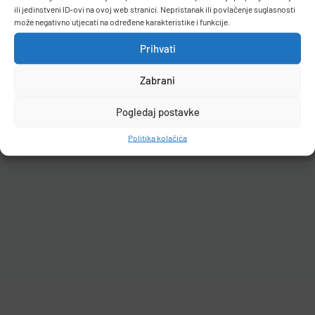
ili jedinstveni ID-ovi na ovoj web stranici. Nepristanak ili povlačenje suglasnosti
može negativno utjecati na određene karakteristike i funkcije.
Prihvati
Filteri
Zabrani
Pogledaj postavke
Politika kolačića