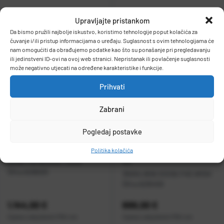
Vidi detalje
Vidi detalje
Upravljajte pristankom
Da bismo pružili najbolje iskustvo, koristimo tehnologije poput kolačića za
čuvanje i/ili pristup informacijama o uređaju. Suglasnost s ovim tehnologijama će
nam omogućiti da obrađujemo podatke kao što su ponašanje pri pregledavanju
ili jedinstveni ID-ovi na ovoj web stranici. Nepristanak ili povlačenje suglasnosti
može negativno utjecati na određene karakteristike i funkcije.
Prihvati
Zabrani
Pogledaj postavke
Laptop Asus 18" M1807 R7-445
Laptop HP 15.6" G8 AMD Ryzen
Politika kolačića
32GB 1TB WUXGA, noOS
R5-
Šifra:
A206025
3500U,8GB,512GB,FHD,W10H
Šifra:
A205459
Cijena:
1.144,00 €
Cijena:
699,00 €
Cijena s uključenim
PDV
-om
Cijena s uključenim
PDV
-om