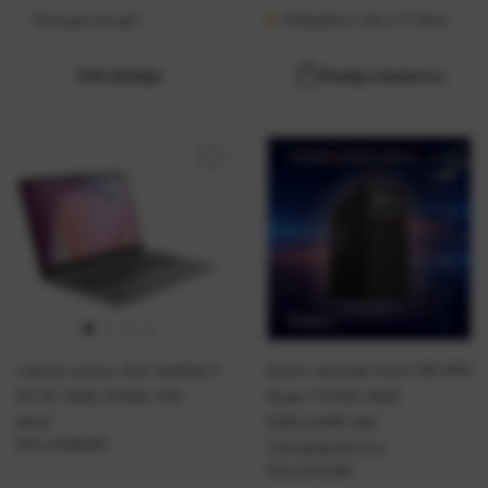
Dostupno na upit
Dobavljivo u roku 2-3 dana
Vidi detalje
Dodaj u košaricu
Laptop Lenovo 15,6" IdeaPad 3
Stolno računalo Fenix 265 AMD
R3-30, 16GB, 512GB, FHD,
Ryzen 7 5700G,16GB
W11H
DDR4,NVME SSD
Šifra:
A206009
1TB,500W,W11 Pro
Šifra:
A110498